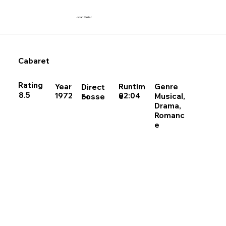
Joan Meier
Cabaret
Rating
Runtim
Year
Genre
Direct
8.5
02:04
1972
Musical,
e
Fosse
or
Drama,
Romanc
e