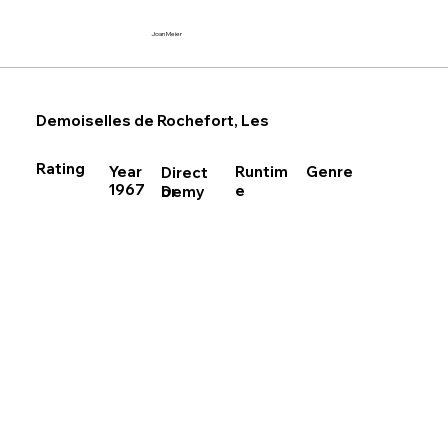
Joan Meier
Demoiselles de Rochefort, Les
Rating
Runtim
Year
Genre
Direct
1967
e
Demy
or