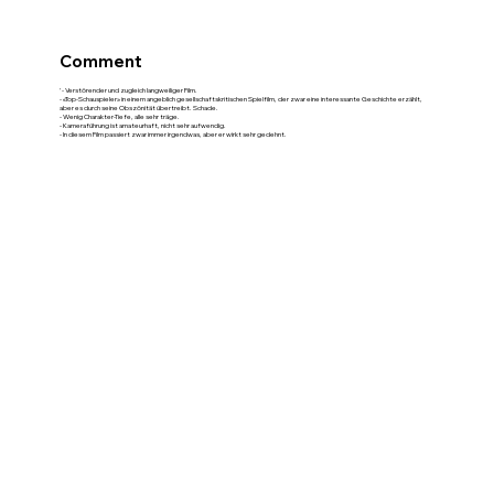
Comment
'- Verstörender und zugleich langweiliger Film.
- «Top-Schauspieler» in einem angeblich gesellschaftskritischen Spielfilm, der zwar eine interessante Geschichte erzählt,
aber es durch seine Obszönität übertreibt. Schade.
- Wenig Charakter-Tiefe, alle sehr träge.
- Kameraführung ist amateurhaft, nicht sehr aufwendig.
- In diesem Film passiert zwar immer irgendwas, aber er wirkt sehr gedehnt.