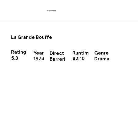
Joan Meier
La Grande Bouffe
Rating
Runtim
Year
Genre
Direct
5.3
02:10
1973
Drama
e
Ferreri
or