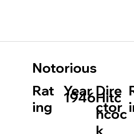
Notorious
Rat
Dire
Year
Hitc
1946
ing
ctor
hcoc
k