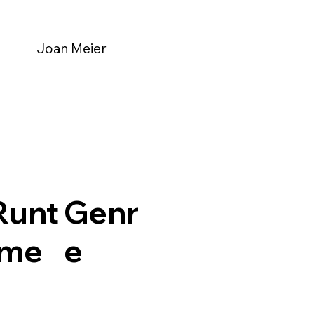
Joan Meier
Genr
Runt
e
ime