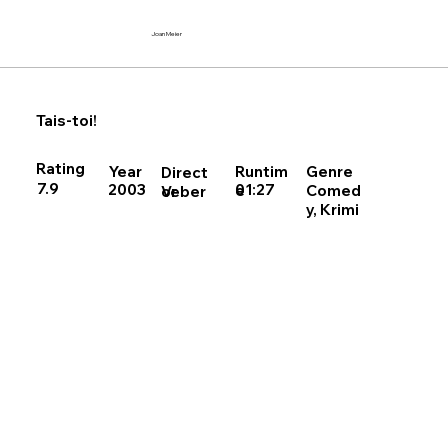
Joan Meier
Tais-toi!
Rating
Runtim
Year
Genre
Direct
7.9
01:27
2003
Comed
e
Veber
or
y, Krimi