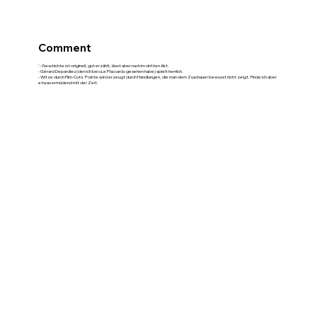
Comment
'- Geschichte ist originell, gut erzählt, lässt aber nach im dritten Akt.
- Gérard Depardieu (den ich bei «Le Placcard» gesehen habe) spielt herrlich.
- Witze durch Film-Cuts. Pointe wird erzeugt durch Handlungen, die man dem Zuschauer bewusst nicht zeigt. Finde ich aber
etwas ermüdend mit der Zeit.