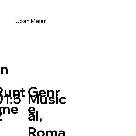
Joan Meier
on
Genr
Runt
01:5
Music
e
ime
2
al,
Roma