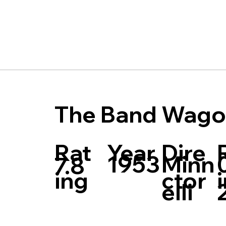
The Band Wag
Rat
Dire
Year
Minn
1953
7.8
ing
ctor
elli