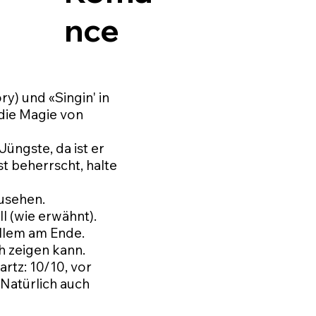
nce
ry) und «Singin' in
 die Magie von
Jüngste, da ist er
t beherrscht, halte
zusehen.
ll (wie erwähnt).
 allem am Ende.
ch zeigen kann.
rtz: 10/10, vor
Natürlich auch