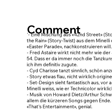
Comment
'- Eine Mischung aus «42nd Street» (Sto
the Rain» (Story-Twist) aus dem Minelli
«Easter Parade», nachkonstruieren will.
- Fred Astaire wirkt nicht mehr wie der 
54. Dass er da immer noch die Tanzkuns
ich ihm definitiv zugute.
- Cyd Charisse tanzt sinnlich, schön an
- Story etwas flau, nicht wirklich origine
- Set-Design sieht fantastisch aus, vor
Minelli weiss, wie er Technicolor wirkli
- Musik von Howard Dietz/Arthur Schwa
allem die kürzeren Songs gegen Ende. 
«That's Entertainment», genial.