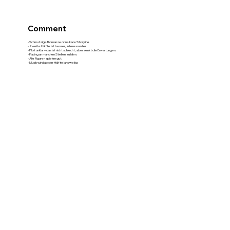
Comment
- Schmutzige Romanze ohne klare Storyline
- Zweite Hälfte ist besser, interessanter
- Plot unklar – das ist nicht schlecht, aber senkt die Erwartungen.
- Pacing an manchen Stellen zu lahm.
- Alle Figuren spielen gut.
- Musik wird ab der Hälfte langweilig