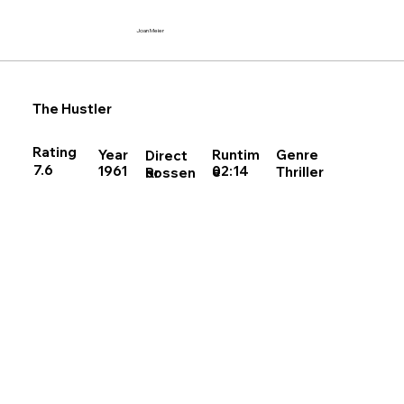
Joan Meier
The Hustler
Rating
Runtim
Year
Genre
Direct
7.6
02:14
1961
Thriller
e
Rossen
or