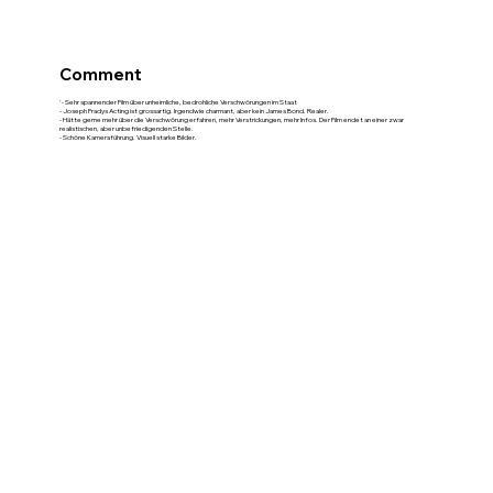
Comment
'- Sehr spannender Film über unheimliche, bedrohliche Verschwörungen im Staat
- Joseph Fradys Acting ist grossartig. Irgendwie charmant, aber kein James Bond. Realer.
- Hätte gerne mehr über die Verschwörung erfahren, mehr Verstrickungen, mehr Infos. Der Film endet an einer zwar
realistischen, aber unbefriedigenden Stelle.
- Schöne Kameraführung. Visuell starke Bilder.