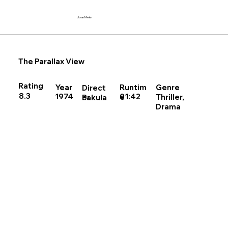
Joan Meier
The Parallax View
Rating
Runtim
Year
Genre
Direct
8.3
01:42
1974
Thriller,
e
Pakula
or
Drama