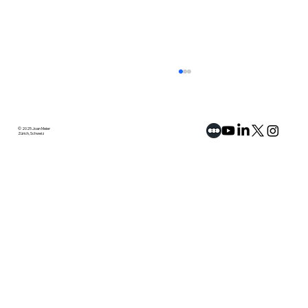
© 2025 Joan Meier
Zürich, Schweiz
Artikel: «Junge Asylsuchende aus
Maghreb-Staaten» mit Diebstahl-
Delikten