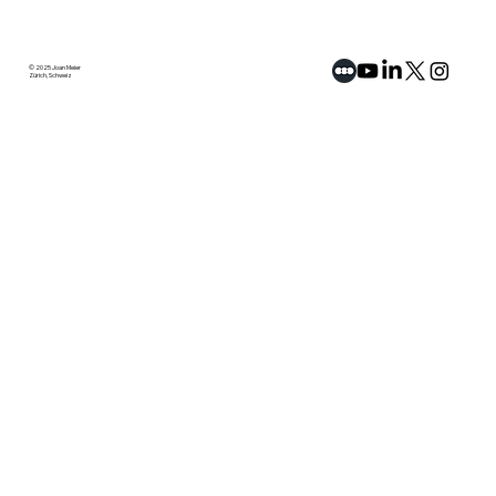
© 2025 Joan Meier
Zürich, Schweiz
Artikel: «Junge Asylsuchende aus
Maghreb-Staaten» mit Diebstahl-
Delikten